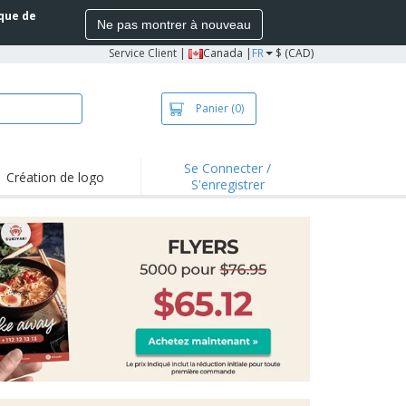
ique de
Ne pas montrer à nouveau
Service Client
|
Canada |
FR
$ (CAD)
Panier
(0)
Se Connecter /
Création de logo
S'enregistrer