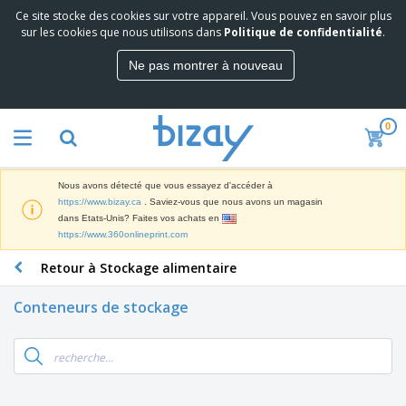
Ce site stocke des cookies sur votre appareil. Vous pouvez en savoir plus
M
sur les cookies que nous utilisons dans
Politique de confidentialité
.
e
i
Ne pas montrer à nouveau
l
M
l
a
e
t
u
0
é
r
P
r
e
r
i
s
o
e
v
Nous avons détecté que vous essayez d'accéder à
d
l
e
A
https://www.bizay.ca
. Saviez-vous que nous avons un magasin
u
d
n
f
dans Etats-Unis? Faites vos achats en
i
e
t
f
https://www.360onlineprint.com
t
M
e
i
s
a
F
s
Retour à Stockage alimentaire
c
P
r
o
h
r
k
u
a
o
Conteneurs de stockage
e
r
g
m
S
t
n
e
o
a
i
i
s
t
c
n
t
e
i
s
g
u
t
V
o
r
E
ê
n