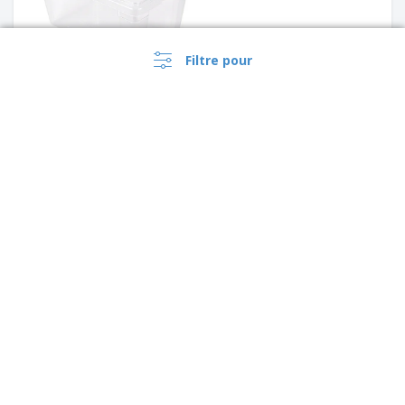
Filtre pour
Bouteille avec couvercle
transparent | 15.2 fl oz.
›
Bouteille de stockage
Canada |
FR
cristalline | sphérique | 0.8
($ CAD )
gal