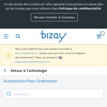
Ce site stocke des cookies sur votre appareil. Vous pouvez en savoir plus
M
sur les cookies que nous utilisons dans
Politique de confidentialité
.
e
i
Ne pas montrer à nouveau
l
M
l
a
e
t
u
0
é
r
P
r
e
r
i
s
o
e
v
Nous avons détecté que vous essayez d'accéder à
d
l
e
A
https://www.bizay.ca
. Saviez-vous que nous avons un magasin
u
d
n
f
dans Etats-Unis? Faites vos achats en
i
e
t
f
https://www.360onlineprint.com
t
M
e
i
s
a
F
s
Retour à Technologie
c
P
r
o
h
r
k
u
a
o
Accessoires Pour Ordinateur
e
r
g
m
S
t
n
e
o
a
i
i
s
t
c
n
t
e
i
s
g
u
t
V
o
r
E
ê
n