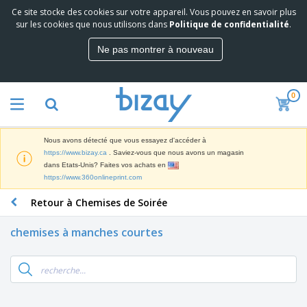
Ce site stocke des cookies sur votre appareil. Vous pouvez en savoir plus
M
sur les cookies que nous utilisons dans
Politique de confidentialité
.
e
i
Ne pas montrer à nouveau
l
M
l
a
e
t
u
0
é
r
P
r
e
r
i
s
o
e
v
Nous avons détecté que vous essayez d'accéder à
d
l
e
A
https://www.bizay.ca
. Saviez-vous que nous avons un magasin
u
d
n
f
dans Etats-Unis? Faites vos achats en
i
e
t
f
https://www.360onlineprint.com
t
M
e
i
s
a
F
s
Retour à Chemises de Soirée
c
P
r
o
h
r
k
u
a
o
chemises à manches courtes
e
r
g
m
S
t
n
e
o
a
i
i
s
t
c
n
t
e
i
s
g
u
t
V
o
r
E
ê
n