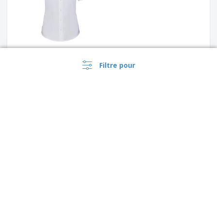
Filtre pour
SOL'S | Chemise en popeline à
manches courtes pour
hommes
Russell Europe | Chemise
oxford
Canada |
FR