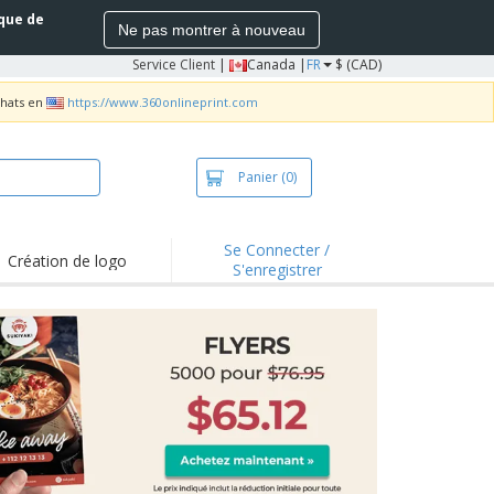
ique de
Ne pas montrer à nouveau
Service Client
|
Canada |
FR
$ (CAD)
chats en
https://www.360onlineprint.com
Panier
(0)
Se Connecter /
Création de logo
S'enregistrer
s saillants et
motions
irts et polos
derie
vités extérieures
ailler de la maison
es d'Expédition