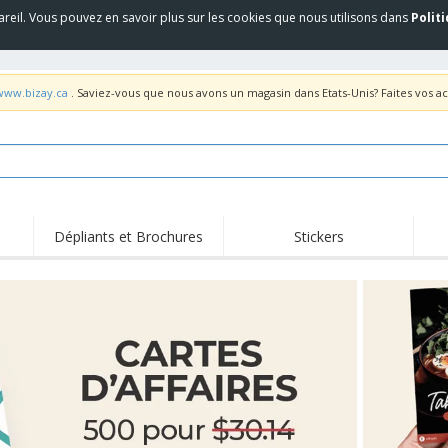
areil. Vous pouvez en savoir plus sur les cookies que nous utilisons dans
Polit
/www.bizay.ca
. Saviez-vous que nous avons un magasin dans Etats-Unis? Faites vos a
Dépliants et Brochures
Stickers
Fait
Trending
Nouveaux Produits
pro
Équipement et
Roll-up
T-sh
fournitures de service
alimentaire
Roll-ups
Jetables
Bro
Drepaux, Étendards et
Livraison à domicile
Acti
Guidons
Autocollants, vinyles et
Coupes et Trophées
Trav
affiches
Sweatshirts
Médailles
Boît