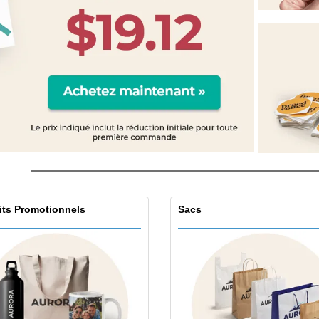
Étiquettes pour
Exposants
Cad
Imprimantes
Affiches
Prod
Maga
Valises et sacs à dos
Cat
its Promotionnels
Sacs