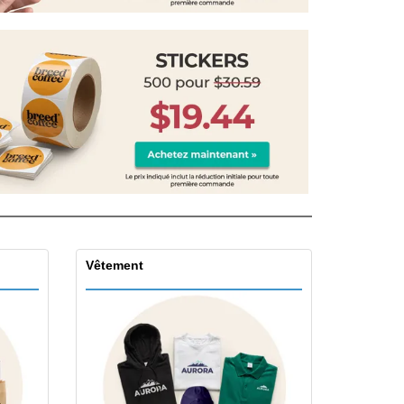
eaux personalisés
uits écologiques
zines, Livres et
alogues
Vêtement