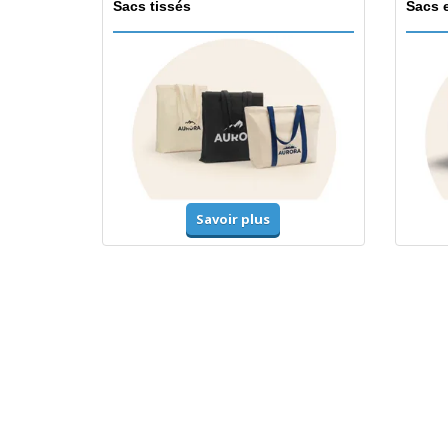
Sacs tissés
Sacs 
Savoir plus
T-shirts et polos
Unifor