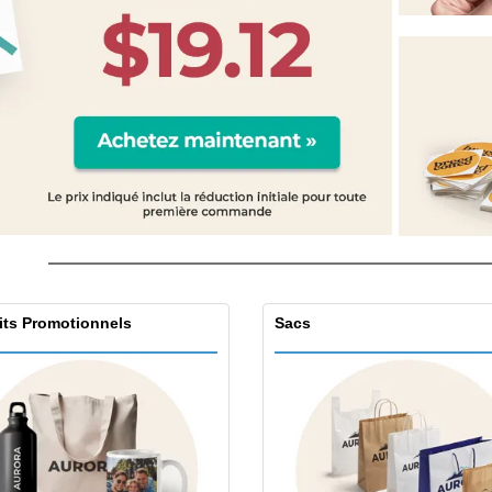
Étiquettes pour
Exposants
Cad
Imprimantes
Affiches
Prod
Maga
Valises et sacs à dos
Cat
its Promotionnels
Sacs