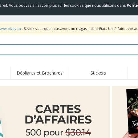
areil. Vous pouvez en savoir plus sur les cookies que nous utilisons dans
Polit
/www.bizay.ca
. Saviez-vous que nous avons un magasin dans Etats-Unis? Faites vos a
Dépliants et Brochures
Stickers
Fait
Trending
Nouveaux Produits
pro
Équipement et
Roll-up
T-sh
fournitures de service
alimentaire
Roll-ups
Jetables
Bro
Drepaux, Étendards et
Livraison à domicile
Acti
Guidons
Autocollants, vinyles et
Coupes et Trophées
Trav
affiches
Sweatshirts
Médailles
Boît