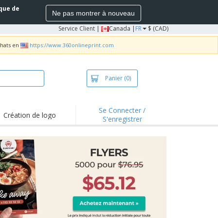
ique de
Ne pas montrer à nouveau
Service Client
|
Canada |
FR
$ (CAD)
chats en
https://www.360onlineprint.com
Panier
(0)
Se Connecter /
Création de logo
S'enregistrer
s saillants et
motions
irts et polos
derie
vités extérieures
ailler de la maison
es d'Expédition