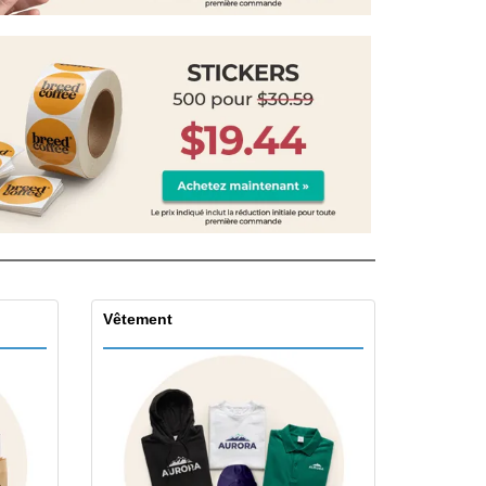
eaux personalisés
uits écologiques
zines, Livres et
alogues
Vêtement