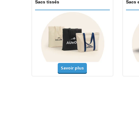
Sacs tissés
Sacs 
Savoir plus
T-shirts et polos
Unifor