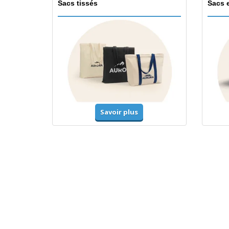
Sacs tissés
Sacs 
Savoir plus
T-shirts et polos
Unifor