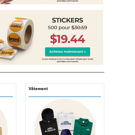
eaux personalisés
uits écologiques
zines, Livres et
alogues
Vêtement