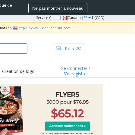
ique de
Ne pas montrer à nouveau
Service Client
|
Canada |
FR
$ (CAD)
chats en
https://www.360onlineprint.com
Panier
(0)
Se Connecter /
Création de logo
S'enregistrer
s saillants et
motions
irts et polos
derie
vités extérieures
ailler de la maison
es d'Expédition