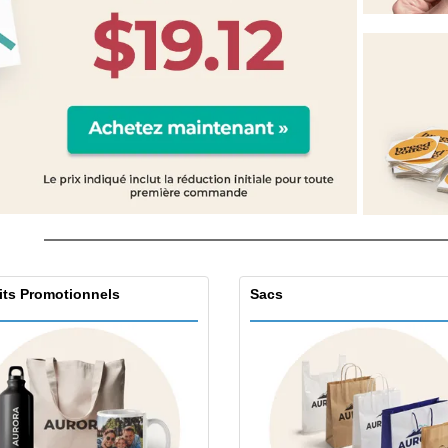
Étiquettes pour
Exposants
Cad
Imprimantes
Affiches
Prod
Maga
Valises et sacs à dos
Cat
its Promotionnels
Sacs