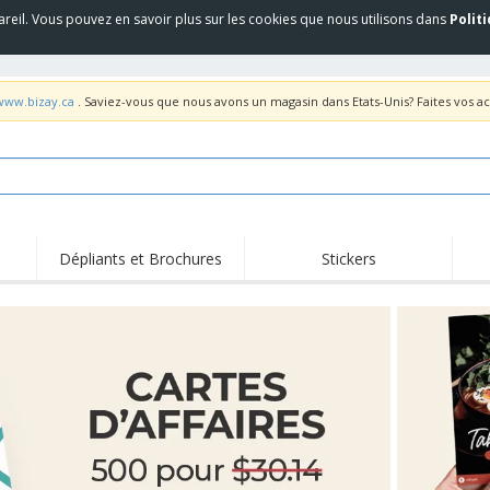
areil. Vous pouvez en savoir plus sur les cookies que nous utilisons dans
Polit
/www.bizay.ca
. Saviez-vous que nous avons un magasin dans Etats-Unis? Faites vos a
Dépliants et Brochures
Stickers
Fait
Trending
Nouveaux Produits
pro
Équipement et
Roll-up
T-sh
fournitures de service
alimentaire
Roll-ups
Jetables
Bro
Drepaux, Étendards et
Livraison à domicile
Acti
Guidons
Autocollants, vinyles et
Coupes et Trophées
Trav
affiches
Sweatshirts
Médailles
Boît