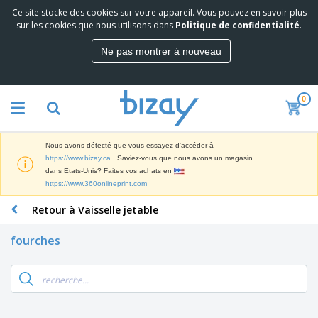
Ce site stocke des cookies sur votre appareil. Vous pouvez en savoir plus
M
sur les cookies que nous utilisons dans
Politique de confidentialité
.
e
i
Ne pas montrer à nouveau
l
M
l
a
e
t
u
0
é
r
P
r
e
r
i
s
o
e
v
Nous avons détecté que vous essayez d'accéder à
d
l
e
A
https://www.bizay.ca
. Saviez-vous que nous avons un magasin
u
d
n
f
dans Etats-Unis? Faites vos achats en
i
e
t
f
https://www.360onlineprint.com
t
M
e
i
s
a
F
s
Retour à Vaisselle jetable
c
P
r
o
h
r
k
u
a
o
fourches
e
r
g
m
S
t
n
e
o
a
i
i
s
t
c
n
t
e
i
s
g
u
t
V
o
r
E
ê
n