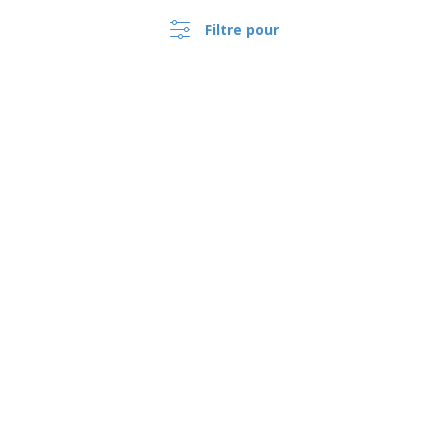
Filtre pour
›
Canada |
FR
($ CAD )
Dispositif de Signalement