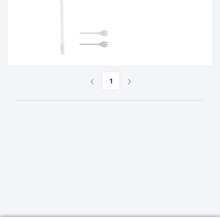
‹
›
1