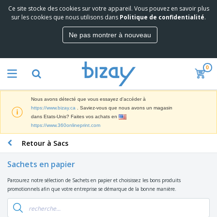
Ce site stocke des cookies sur votre appareil. Vous pouvez en savoir plus
M
sur les cookies que nous utilisons dans
Politique de confidentialité
.
e
i
Ne pas montrer à nouveau
l
M
l
a
e
t
u
0
é
r
P
r
e
r
i
s
o
e
v
Nous avons détecté que vous essayez d'accéder à
d
l
e
A
https://www.bizay.ca
. Saviez-vous que nous avons un magasin
u
d
n
f
dans Etats-Unis? Faites vos achats en
i
e
t
f
https://www.360onlineprint.com
t
M
e
i
s
a
F
s
Retour à Sacs
c
P
r
o
h
r
k
u
a
o
Sachets en papier
e
r
g
m
S
t
n
e
o
Parcourez notre sélection de Sachets en papier et choisissez les bons produits
a
i
i
s
t
promotionnels afin que votre entreprise se démarque de la bonne manière.
c
n
t
e
i
s
g
u
t
V
o
r
E
ê
n