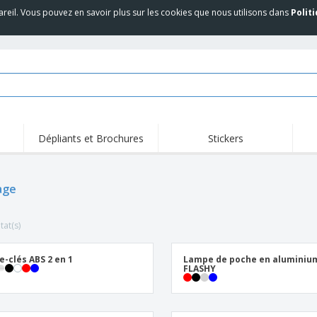
areil. Vous pouvez en savoir plus sur les cookies que nous utilisons dans
Polit
Dépliants et Brochures
Stickers
age
tat(s)
e-clés ABS 2 en 1
Lampe de poche en aluminiu
FLASHY