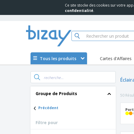
Ce site stocke des cookies sur votre app
confidentialité
.
Tous les produits
Cartes d'Affaires
Éclair
Groupe de Produits
50 Résul
‹
Précédent
Port
Filtre pour