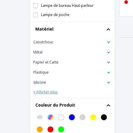
Lampe de bureau Haut-parleur
Lampe de poche
Lampe de poche à dynamo EDDIE
Matériel
Lampe de poche en aluminium
Caoutchouc
Lampe de poche en aluminium FLASHY
Lampe de poche extensible
Métal
Lampe de poche extensible NOBEND
Papier et Carte
Lampe de secours avec marteau
Plastique
Lampe de travail/torche ABS
Silicone
Lampe frontale
+ Afficher plus
Lampe télescopique avec aimant
Couleur du Produit
Lampe torche à LED dans une boîte en fer
blanc
Livre Lumière
Lumière de sécurité PP