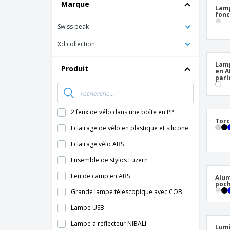
Marque
Lamp
fonc
Swiss peak
Xd collection
Lamp
Produit
en A
parl
2 feux de vélo dans une boîte en PP
Torc
Eclairage de vélo en plastique et silicone
Eclairage vélo ABS
Ensemble de stylos Luzern
Feu de camp en ABS
Alum
poc
Grande lampe télescopique avec COB
Lampe USB
Lampe à réflecteur NIBALI
Lumi