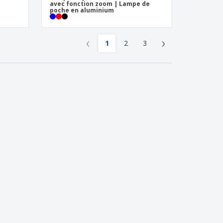
avec fonction zoom | Lampe de
poche en aluminium
‹
›
1
2
3