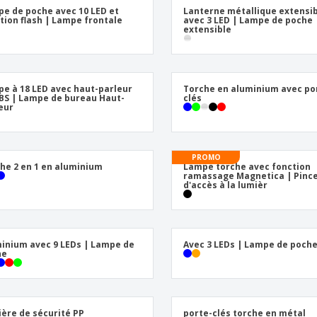
e de poche avec 10 LED et
Lanterne métallique extensi
tion flash | Lampe frontale
avec 3 LED | Lampe de poche
extensible
e à 18 LED avec haut-parleur
Torche en aluminium avec po
BS | Lampe de bureau Haut-
clés
eur
PROMO
he 2 en 1 en aluminium
Lampe torche avec fonction
ramassage Magnetica | Pinc
d'accès à la lumièr
inium avec 9 LEDs | Lampe de
Avec 3 LEDs | Lampe de poch
he
ère de sécurité PP
porte-clés torche en métal