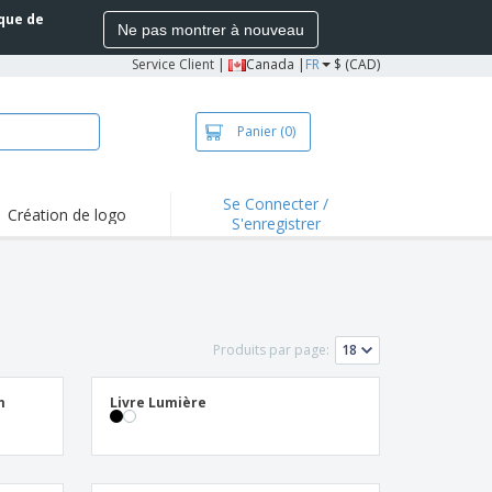
ique de
Ne pas montrer à nouveau
Service Client
|
Canada |
FR
$ (CAD)
Panier
(0)
Se Connecter /
Création de logo
S'enregistrer
Produits par page:
m
Livre Lumière