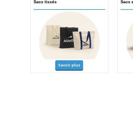
Sacs tissés
Sacs 
Savoir plus
T-shirts et polos
Unifor