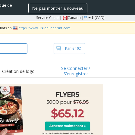
ique de
Ne pas montrer à nouveau
Service Client
|
Canada |
FR
$ (CAD)
chats en
https://www.360onlineprint.com
Panier
(0)
Se Connecter /
Création de logo
S'enregistrer
s saillants et
motions
irts et polos
derie
vités extérieures
ailler de la maison
es d'Expédition