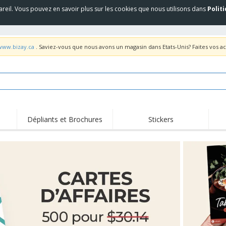
areil. Vous pouvez en savoir plus sur les cookies que nous utilisons dans
Polit
/www.bizay.ca
. Saviez-vous que nous avons un magasin dans Etats-Unis? Faites vos a
Dépliants et Brochures
Stickers
Fait
Trending
Nouveaux Produits
pro
Équipement et
Roll-up
T-sh
fournitures de service
alimentaire
Roll-ups
Jetables
Bro
Drepaux, Étendards et
Livraison à domicile
Acti
Guidons
Autocollants, vinyles et
Coupes et Trophées
Trav
affiches
Sweatshirts
Médailles
Boît