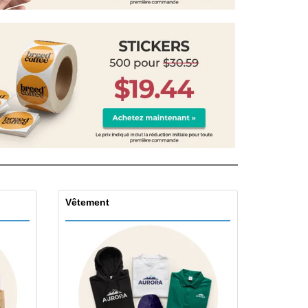
eaux personalisés
uits écologiques
zines, Livres et
alogues
Vêtement