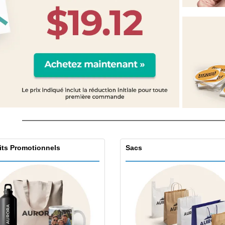
Étiquettes pour
Exposants
Cad
Imprimantes
Affiches
Prod
Maga
Valises et sacs à dos
Cat
its Promotionnels
Sacs