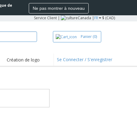
ique de
Ne pas montrer à nouveau
Service Client
|
Canada |
FR
$ (CAD)
Panier
(0)
Se Connecter / S'enregistrer
Création de logo