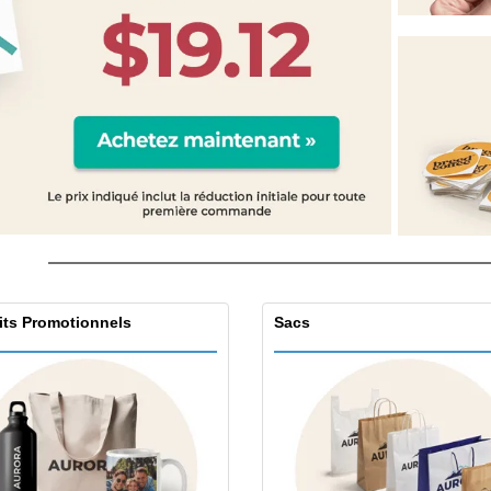
Étiquettes pour
Exposants
Cad
Imprimantes
Affiches
Prod
Maga
Valises et sacs à dos
Cat
its Promotionnels
Sacs