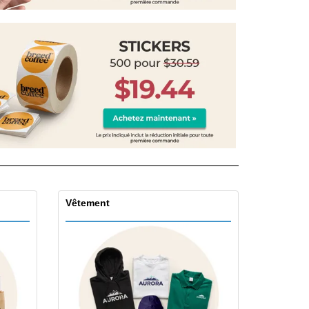
eaux personalisés
uits écologiques
zines, Livres et
alogues
Vêtement