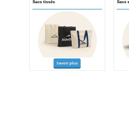
Sacs tissés
Sacs 
Savoir plus
T-shirts et polos
Unifor