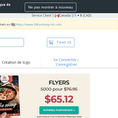
ique de
Ne pas montrer à nouveau
Service Client
|
Canada |
FR
$ (CAD)
chats en
https://www.360onlineprint.com
Panier
(0)
Se Connecter /
Création de logo
S'enregistrer
s saillants et
motions
irts et polos
derie
vités extérieures
ailler de la maison
es d'Expédition