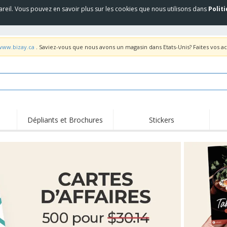
areil. Vous pouvez en savoir plus sur les cookies que nous utilisons dans
Polit
/www.bizay.ca
. Saviez-vous que nous avons un magasin dans Etats-Unis? Faites vos a
Dépliants et Brochures
Stickers
Fait
Trending
Nouveaux Produits
pro
Équipement et
Roll-up
T-sh
fournitures de service
alimentaire
Roll-ups
Jetables
Bro
Drepaux, Étendards et
Livraison à domicile
Acti
Guidons
Autocollants, vinyles et
Coupes et Trophées
Trav
affiches
Sweatshirts
Médailles
Boît