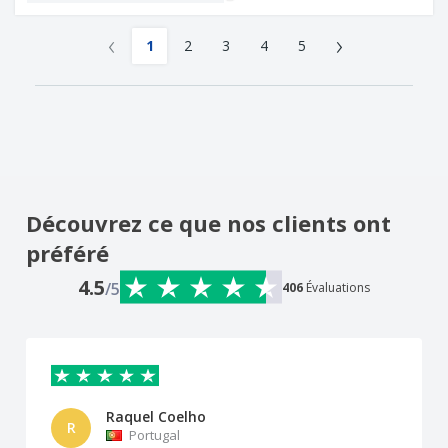
‹
›
1
2
3
4
5
Découvrez ce que nos clients ont
préféré
4.5
/5
406
Évaluations
Raquel Coelho
R
Portugal