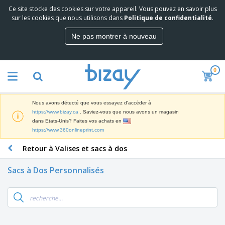
Ce site stocke des cookies sur votre appareil. Vous pouvez en savoir plus
M
sur les cookies que nous utilisons dans
Politique de confidentialité
.
e
i
Ne pas montrer à nouveau
l
M
l
a
e
t
u
0
é
r
P
r
e
r
i
s
o
e
v
Nous avons détecté que vous essayez d'accéder à
d
l
e
A
https://www.bizay.ca
. Saviez-vous que nous avons un magasin
u
d
n
f
dans Etats-Unis? Faites vos achats en
i
e
t
f
https://www.360onlineprint.com
t
M
e
i
s
a
F
s
Retour à Valises et sacs à dos
c
P
r
o
h
r
k
u
a
o
Sacs à Dos Personnalisés
e
r
g
m
S
t
n
e
o
a
i
i
s
t
c
n
t
e
i
s
g
u
t
V
o
r
E
ê
n