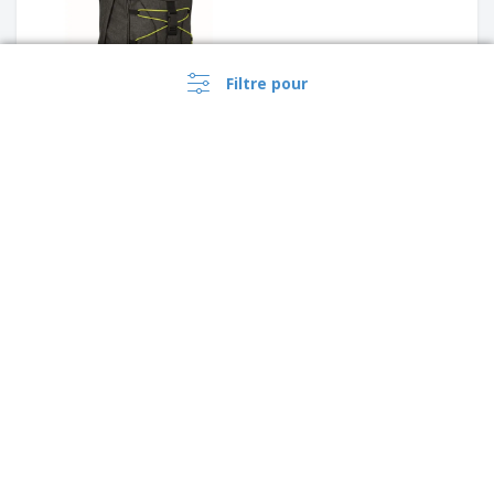
Filtre pour
Sac à dos polyester
›
Canada |
FR
Bag Base | Sac/sac à dos
($ CAD )