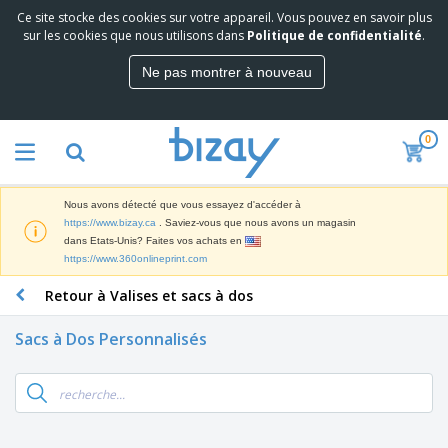
Ce site stocke des cookies sur votre appareil. Vous pouvez en savoir plus
M
sur les cookies que nous utilisons dans
Politique de confidentialité
.
e
i
Ne pas montrer à nouveau
l
M
l
a
e
t
u
0
é
r
P
r
e
r
i
s
o
e
v
Nous avons détecté que vous essayez d'accéder à
d
l
e
A
https://www.bizay.ca
. Saviez-vous que nous avons un magasin
u
d
n
f
dans Etats-Unis? Faites vos achats en
i
e
t
f
https://www.360onlineprint.com
t
M
e
i
s
a
F
s
Retour à Valises et sacs à dos
c
P
r
o
h
r
k
u
a
o
Sacs à Dos Personnalisés
e
r
g
m
S
t
n
e
o
a
i
i
s
t
c
n
t
e
i
s
g
u
t
V
o
r
E
ê
n