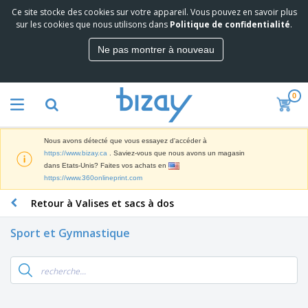
Ce site stocke des cookies sur votre appareil. Vous pouvez en savoir plus
M
sur les cookies que nous utilisons dans
Politique de confidentialité
.
e
i
Ne pas montrer à nouveau
l
M
l
a
e
t
u
0
é
r
P
r
e
r
i
s
o
e
v
Nous avons détecté que vous essayez d'accéder à
d
l
e
A
https://www.bizay.ca
. Saviez-vous que nous avons un magasin
u
d
n
f
dans Etats-Unis? Faites vos achats en
i
e
t
f
https://www.360onlineprint.com
t
M
e
i
s
a
F
s
Retour à Valises et sacs à dos
c
P
r
o
h
r
k
u
a
o
Sport et Gymnastique
e
r
g
m
S
t
n
e
o
a
i
i
s
t
c
n
t
e
i
s
g
u
t
V
o
r
E
ê
n