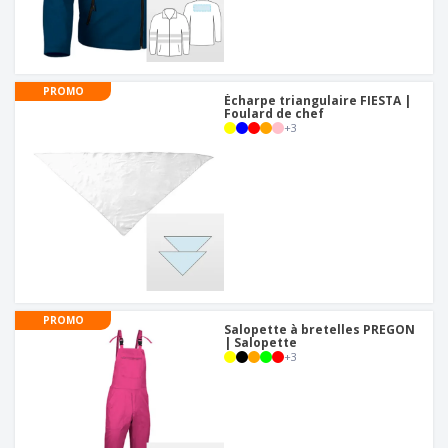
PROMO
Écharpe triangulaire FIESTA |
Foulard de chef
+
3
PROMO
Salopette à bretelles PREGON
| Salopette
+
3