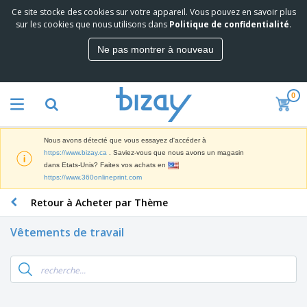
Ce site stocke des cookies sur votre appareil. Vous pouvez en savoir plus
M
sur les cookies que nous utilisons dans
Politique de confidentialité
.
e
i
Ne pas montrer à nouveau
l
M
l
a
e
t
u
0
é
r
P
r
e
r
i
s
o
e
v
Nous avons détecté que vous essayez d'accéder à
d
l
e
A
https://www.bizay.ca
. Saviez-vous que nous avons un magasin
u
d
n
f
dans Etats-Unis? Faites vos achats en
i
e
t
f
https://www.360onlineprint.com
t
M
e
i
s
a
F
s
Retour à Acheter par Thème
c
P
r
o
h
r
k
u
a
o
Vêtements de travail
e
r
g
m
S
t
n
e
o
a
i
i
s
t
c
n
t
e
i
s
g
u
t
V
o
r
E
ê
n