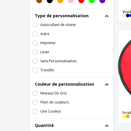
Grand sac isotherme basique
Visi
J'ai sauté des pantoufles
Type de personnalisation
Paire de chaussons en pochette
Autocollant de résine
Pantoufles Caïman
Autre
Parasol
Imprimer
Parasol portatif
Laser
Pare-brise en polyester à 4 pôles
Sans Personnalisation
Raquettes de plage PHILIPPINES
Transfer
Seau à sable
Couleur de personnalisation
Table Gonflable
Niveaux De Gris
Tapis de plage
Plein de couleurs
Tapis nodal
Une Couleur
Fris
Visière
Westford Mill | Sac de plage nautique
Quantité