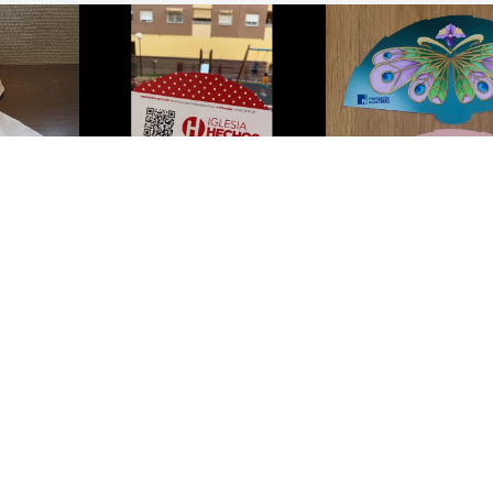
Afficher tous les avis
POS DE NOUS
SERVICE À LA CLIENTÈLE
os de nous
Service Client