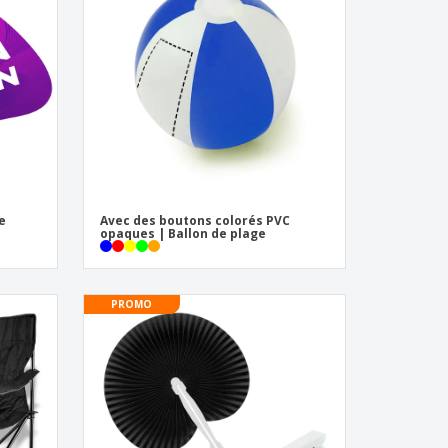
eaux personalisés
uits écologiques
zines, Livres et
alogues
e
Avec des boutons colorés PVC
opaques | Ballon de plage
PROMO