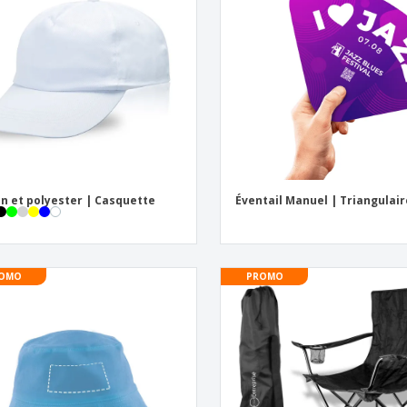
Étiquettes pour
Exposants
Cad
Imprimantes
Affiches
Prod
Maga
Valises et sacs à dos
Cat
n et polyester | Casquette
Éventail Manuel | Triangulair
OMO
PROMO