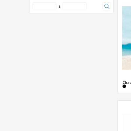
ensemble batte et balle en bois
à
ensemble de badminton en métal
tapis de siège pliant
ventilateur avec câble
Chau