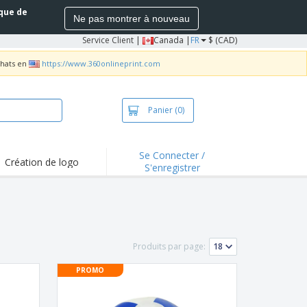
ique de
Ne pas montrer à nouveau
Service Client
|
Canada |
FR
$ (CAD)
chats en
https://www.360onlineprint.com
Panier
(0)
Se Connecter /
Création de logo
S'enregistrer
s saillants et
motions
irts et polos
derie
Produits par page:
vités extérieures
PROMO
ailler de la maison
es d'Expédition