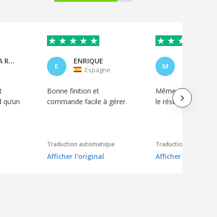
EI LAETITIA RABILLER
ENRIQUE
E
M
Espagne
Espagn
t
Bonne finition et
Même sans plastific
d qu’un
commande facile à gérer.
le résultat est bon.
e
Traduction automatique
Traduction automati
Afficher l'original
Afficher l'original