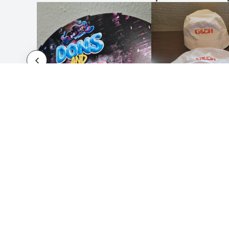
COMMENT ÇA MARCHE
À PRO
Soumettez votre design
À prop