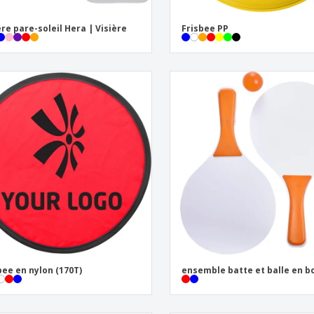
ère pare-soleil Hera | Visière
Frisbee PP
bee en nylon (170T)
ensemble batte et balle en b