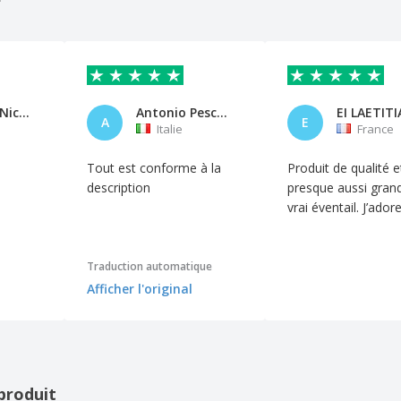
Gouillaud Nicolas
Antonio Pescara
A
E
Italie
France
Tout est conforme à la
Produit de qualité e
description
presque aussi gran
vrai éventail. J’ador
Traduction automatique
Afficher l'original
produit