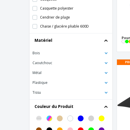
Casquette polyester
Cendrier de plage
Chaise / glacière pliable 600D
Chaise de plage gonflable
Pour
Matériel
Chaise pliante
Bois
Chaise pliante TRÔNE
Chaussons de plage sublimés
PR
Caoutchouc
Chauves-souris de Brulen
Métal
Emoji PAI PAI
Plastique
Éventail
Tissu
Éventail Manuel
Couleur du Produit
Frisbee PP
Frisbee en nylon (170T)
Grand ballon de plage gonflable