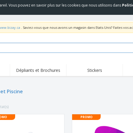
areil. Vous pouvez en savoir plus sur les cookies que nous utilisons dans
Polit
/www.bizay.ca
. Saviez-vous que nous avons un magasin dans Etats-Unis? Faites vos a
Dépliants et Brochures
Stickers
Fait
Trending
Nouveaux Produits
pro
Équipement et
 et Piscine
Roll-up
T-sh
fournitures de service
alimentaire
Roll-ups
Jetables
Bro
tat(s)
Drepaux, Étendards et
Livraison à domicile
Acti
Guidons
Autocollants, vinyles et
OMO
PROMO
Coupes et Trophées
Trav
affiches
Sweatshirts
Médailles
Boît