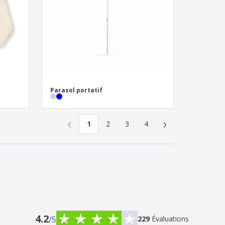
Parasol portatif
‹
›
1
2
3
4
4.2
/5
229
Évaluations