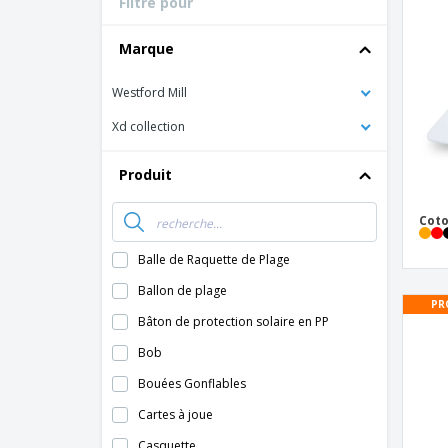
Filtre pour
Cartes de fidélité
Tous les produits
T-shirt
Marque
Aimants de
réfrigérateur
Westford Mill
Bâches
Xd collection
Produit
Coto
Balle de Raquette de Plage
Ballon de plage
PR
Bâton de protection solaire en PP
Bob
Bouées Gonflables
Cartes à joue
Casquette