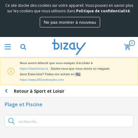
Ce site stocke des cookies sur votre appareil. Vous pouvez en savoir plus
M
sur les cookies que nous utilisons dans
Politique de confidentialité
.
e
i
Ne pas montrer à nouveau
l
M
l
a
e
t
u
0
é
r
P
r
e
r
i
s
o
e
v
Nous avons détecté que vous essayez d'accéder à
d
l
e
A
https://www.bizay.ca
. Saviez-vous que nous avons un magasin
u
d
n
f
dans Etats-Unis? Faites vos achats en
i
e
t
f
https://www.360onlineprint.com
t
M
e
i
s
a
F
s
Retour à Sport et Loisir
c
P
r
o
h
r
k
u
a
o
Plage et Piscine
e
r
g
m
S
t
n
e
o
a
i
i
s
t
c
n
t
e
i
s
g
u
t
V
o
r
E
ê
n