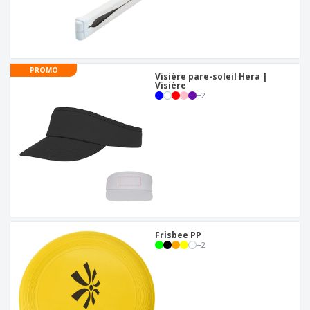
PROMO
Visière pare-soleil Hera |
Visière
+
2
Frisbee PP
+
2