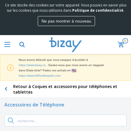
Ce site stocke des cookies sur votre appareil. Vous pouvez en savoir plus
M
sur les cookies que nous utilisons dans
Politique de confidentialité
.
e
i
Ne pas montrer à nouveau
l
M
l
a
e
t
u
0
é
r
P
r
e
r
i
s
o
e
v
Nous avons détecté que vous essayez d'accéder à
d
l
e
A
https://www.bizay.ca
. Saviez-vous que nous avons un magasin
u
d
n
f
dans Etats-Unis? Faites vos achats en
i
e
t
f
https://www.360onlineprint.com
t
M
e
i
s
a
F
s
Retour à Coques et accessoires pour téléphones et
c
P
r
o
h
tablettes
r
k
u
a
o
e
r
g
m
Accessoires de Téléphone
S
t
n
e
o
a
i
i
s
t
c
n
t
e
i
s
g
u
t
V
o
r
E
ê
n