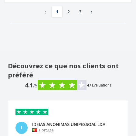
‹
›
1
2
3
Découvrez ce que nos clients ont
préféré
4.1
/5
47
Évaluations
IDEIAS ANONIMAS UNIPESSOAL LDA
I
Portugal