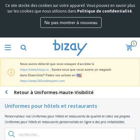
Ce site stocke des cookies sur votre appareil. Vous pouvez en savoir plus
M
sur les cookies que nous utilisons dans
Politique de confidentialité
.
e
i
Ne pas montrer à nouveau
l
M
l
a
e
t
u
0
é
r
P
r
e
r
i
s
o
e
v
Nous avons détecté que vous essayez d'accéder à
d
l
e
A
https://www.bizay.ca
. Saviez-vous que nous avons un magasin
u
d
n
f
dans Etats-Unis? Faites vos achats en
i
e
t
f
https://www.360onlineprint.com
t
M
e
i
s
a
F
s
Retour à Uniformes-Haute-Visibilité
c
P
r
o
h
r
k
u
a
o
Uniformes pour hôtels et restaurants
e
r
g
m
S
t
n
e
o
Personnalisez nos Uniformes pour hôtels et restaurants de qualité et créez vos propres
a
i
i
s
t
Uniformes pour hôtels et restaurants personnalisés en ligne à des prix imbattables.
c
n
t
e
i
s
g
u
t
V
o
r
E
ê
n