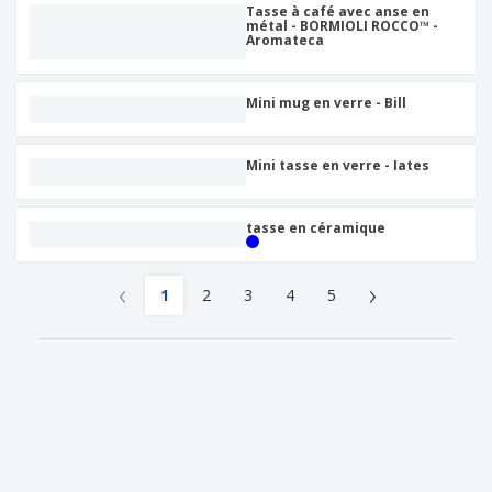
Tasse à café avec anse en
métal - BORMIOLI ROCCO™ -
Aromateca
Mini mug en verre - Bill
Mini tasse en verre - Iates
tasse en céramique
‹
›
1
2
3
4
5