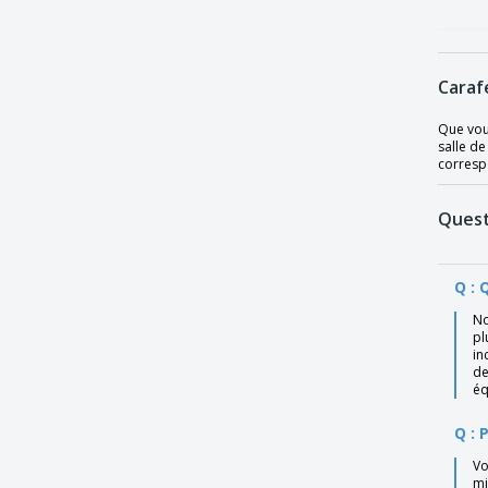
Gobelet haut en verre - LIBBEY™ - Napoli
Gobelet tube en verre - Pasabahce
Caraf
Tasse en verre - Allegra
Que vou
Tasse en verre - Columba
salle de
Verre à eau - ARCOROC™ - Savoie
corresp
Verre à eau en verre - ARCOROC™ -
Amelia
Quest
Verre à eau en verre - ARCOROC™ -
Normandi
Q : 
Verre à eau en verre - ARCOROC™ -
Vesubio
No
pl
Verre à eau en verre - BORMIOLI ROCCO™
in
- Executive
de
éq
Verre à vin - LIBBEY™ - Ancora
Q : 
Verre d'eau - Princesa
Vo
Verre d'eau - Roma
mi