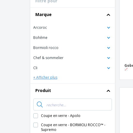
Filtre pour
Cartes de fidélité
Tous les produits
T-shirt
Marque
Aimants de
réfrigérateur
Arcoroc
Bâches
Bohême
Bormioli rocco
Chef & sommelier
Gobe
Cli
+ Afficher plus
Produit
Coupe en verre - Apolo
Coupe en verre - BORMIOLI ROCCO™ -
Supremo