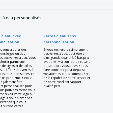
s à eau personnalisés
 à eau avec
Verres à eau sans
nalisation
personnalisation
uvons ajouter des
Si vous recherchez simplement
 des logos ou des
des verres à eau, peut-être en
s aux verres à eau. Vous
plus grande quantité, à bas prix
choisir parmi une
avec une livraison rapide et sans
n de styles et de tailles,
tracas, alors vous pouvez nous
us préférez des verres à
faire confiance pour dépasser
lastique incassables, ce
vos attentes. Nous sommes fiers
as un problème. Ceux-ci
de la rapidité de notre service et
 également être
de notre excellent rapport
ent personnalisés pour
qualité-prix.
Nous pouvons même vous
 concevoir votre logo ou
mage si vous n'avez pas
llustration que vous
z sur vos verres.