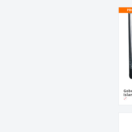
Gobelet en verre - LIBBEY™ - Artico
PR
Gobelet en verre - LIBBEY™ - Bar
Gobelet en verre - LIBBEY™ - Barrilito
Gobelet en verre - LIBBEY™ - Diplomat
Gobelet en verre - LIBBEY™ - Gibraltar
Gobelet en verre - LIBBEY™ - Linq
Beverage
Gobelet en verre - LIBBEY™ - Nora Spksy
Gobelet en verre - LIBBEY™ - Principe
Gobelet en verre - LIBBEY™ - Pyramid
Spksy
Gobe
Isla
Gobelet en verre - LIBBEY™ - Spirit
Gobelet en verre - ROYAL LEERDAM
KRYSTAL™ - Ensemble
Gobelet en verre - STÖLZLE™ - Experience
Gobelet en verre - STÖLZLE™ - Power