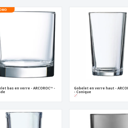
OMO
let bas en verre - ARCOROC™ -
Gobelet en verre haut - ARC
nde
- Conique