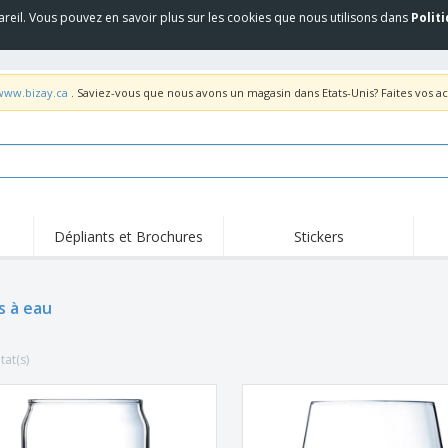
areil. Vous pouvez en savoir plus sur les cookies que nous utilisons dans
Polit
/www.bizay.ca
. Saviez-vous que nous avons un magasin dans Etats-Unis? Faites vos a
Dépliants et Brochures
Stickers
Fait
Trending
Nouveaux Produits
pro
Équipement et
s à eau
Roll-up
T-sh
fournitures de service
alimentaire
Roll-ups
Jetables
Bro
tat(s)
Drepaux, Étendards et
Livraison à domicile
Acti
Guidons
Autocollants, vinyles et
Coupes et Trophées
Trav
affiches
Sweatshirts
Médailles
Boît