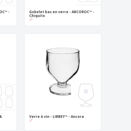
OC™ -
Gobelet bas en verre - ARCOROC™ -
Chiquito
 &
Verre à vin - LIBBEY™ - Ancora