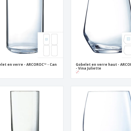
Étiquettes pour
Exposants
Cad
Imprimantes
Affiches
Prod
Maga
Valises et sacs à dos
Cat
let en verre - ARCOROC™ - Can
Gobelet en verre haut - ARC
- Vina Juliette