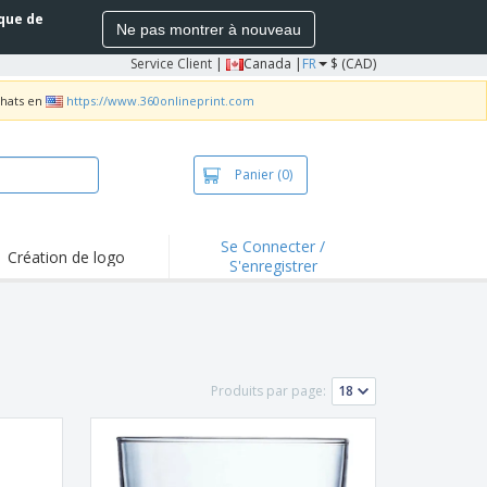
ique de
Ne pas montrer à nouveau
Service Client
|
Canada |
FR
$ (CAD)
chats en
https://www.360onlineprint.com
Panier
(0)
Se Connecter /
Création de logo
S'enregistrer
s saillants et
motions
irts et polos
derie
Produits par page:
vités extérieures
ailler de la maison
es d'Expédition