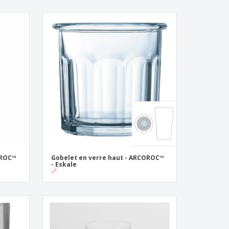
OROC™
Gobelet en verre haut - ARCOROC™
- Eskale