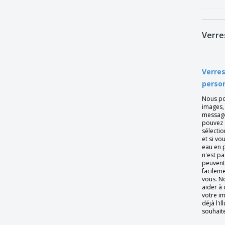
Gobelet en verre haut - CHEF &
SOMMELIER™ - Lima
Gobelet en verre haut - CHEF &
Verre
SOMMELIER™ - Primary
Gobelet en verre haut - CHEF &
SOMMELIER™ - Primary Black
Verres
Gobelet en verre haut - CHEF &
person
SOMMELIER™ - Primary White
Nous po
Gobelet en verre haut - LIBBEY™ - York
images,
message
Gobelet haut en verre - ARCOROC™ -
pouvez 
Granity
sélectio
et si vo
Gobelet haut en verre - ARCOROC™ -
eau en p
Shetland
n'est p
peuvent
Gobelet haut en verre - BORMIOLI
facilem
ROCCO™ - Supremo
vous. 
aider à
Gobelet haut en verre - CHEF &
votre i
SOMMELIER™ - Vigne
déjà l'i
souhaite
Gobelet haut en verre - LIBBEY™ - Linq
Beverage