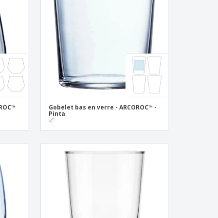
eaux personalisés
uits écologiques
zines, Livres et
alogues
OROC™
Gobelet bas en verre - ARCOROC™ -
Pinta