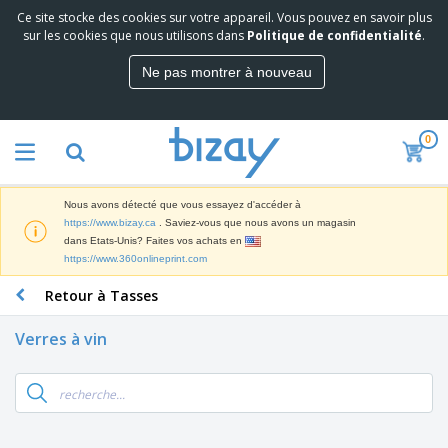
Ce site stocke des cookies sur votre appareil. Vous pouvez en savoir plus
M
sur les cookies que nous utilisons dans
Politique de confidentialité
.
e
i
Ne pas montrer à nouveau
l
M
l
a
e
t
u
0
é
r
P
r
e
r
i
s
o
e
v
Nous avons détecté que vous essayez d'accéder à
d
l
e
A
https://www.bizay.ca
. Saviez-vous que nous avons un magasin
u
d
n
f
dans Etats-Unis? Faites vos achats en
i
e
t
f
https://www.360onlineprint.com
t
M
e
i
s
a
F
s
Retour à Tasses
c
P
r
o
h
r
k
u
a
o
Verres à vin
e
r
g
m
S
t
n
e
o
a
i
i
s
t
c
n
t
e
i
s
g
u
t
V
o
r
E
ê
n