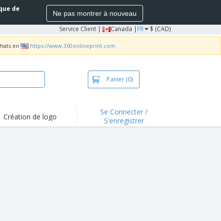
ique de
Ne pas montrer à nouveau
Service Client
|
Canada |
FR
$ (CAD)
chats en
https://www.360onlineprint.com
Panier
(0)
Se Connecter /
Création de logo
S'enregistrer
s saillants et
motions
irts et polos
derie
vités extérieures
ailler de la maison
es d'Expédition