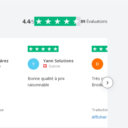
4.4
/5
89
Évaluations
árez
Yann Solutions
Diana Res
Y
D
e
Suisse
Portuga
Bonne qualité à prix
Très confortable et
raisonnable
Broderie excellente
que
Traduction automati
Afficher l'original