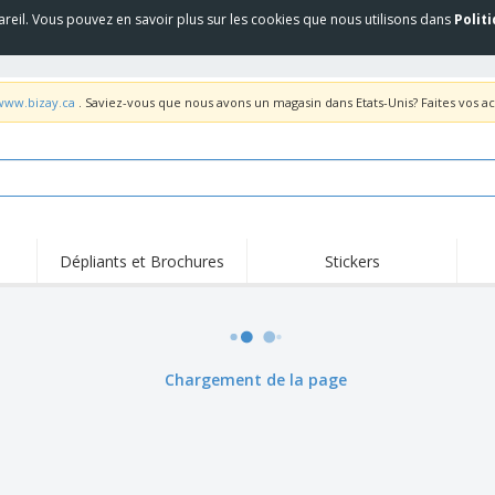
areil. Vous pouvez en savoir plus sur les cookies que nous utilisons dans
Polit
/www.bizay.ca
. Saviez-vous que nous avons un magasin dans Etats-Unis? Faites vos a
Dépliants et Brochures
Stickers
Fait
Trending
Nouveaux Produits
pro
Équipement et
Roll-up
T-sh
fournitures de service
alimentaire
Roll-ups
Jetables
Bro
Chargement de la page
Drepaux, Étendards et
Livraison à domicile
Acti
Guidons
Autocollants, vinyles et
Coupes et Trophées
Trav
affiches
Sweatshirts
Médailles
Boît