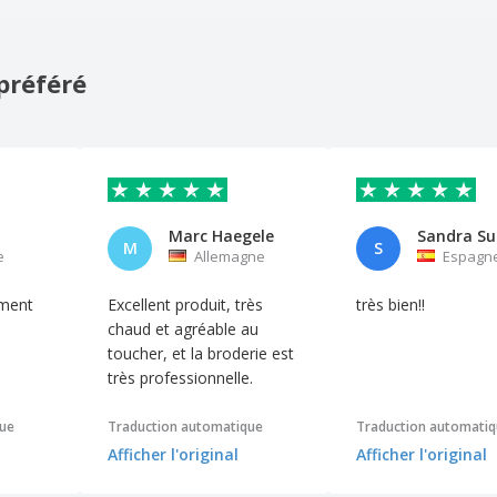
préféré
Marc Haegele
Sandra Su
M
S
e
Allemagne
Espagn
ement
Excellent produit, très
très bien!!
chaud et agréable au
toucher, et la broderie est
très professionnelle.
que
Traduction automatique
Traduction automati
Afficher l'original
Afficher l'original