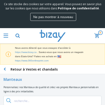
Ce site stocke des cookies sur votre appareil. Vous pouvez en savoir plus
M
sur les cookies que nous utilisons dans
Politique de confidentialité
.
e
i
Ne pas montrer à nouveau
l
M
l
a
e
t
u
0
é
r
P
r
e
r
i
s
o
e
v
Nous avons détecté que vous essayez d'accéder à
d
l
e
A
https://www.bizay.ca
. Saviez-vous que nous avons un magasin
u
d
n
f
dans Etats-Unis? Faites vos achats en
i
e
t
f
https://www.360onlineprint.com
t
M
e
i
s
a
F
s
Retour à Vestes et chandails
c
P
r
o
h
r
k
u
a
o
Manteaux
e
r
g
m
S
t
n
e
o
Personnalisez nos Manteaux de qualité et créez vos propres Manteaux personnalisés en
a
i
i
s
t
ligne à des prix imbattables.
c
n
t
e
i
s
g
u
t
V
o
r
E
ê
n